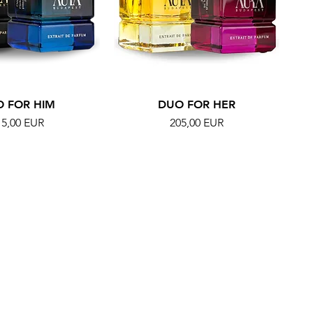
 FOR HIM
DUO FOR HER
r
Ár
15,00 EUR
205,00 EUR