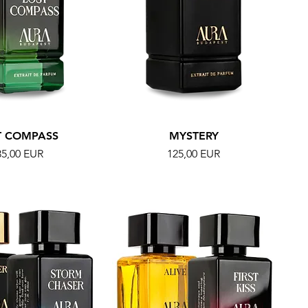
T COMPASS
MYSTERY
r
Ár
35,00 EUR
125,00 EUR