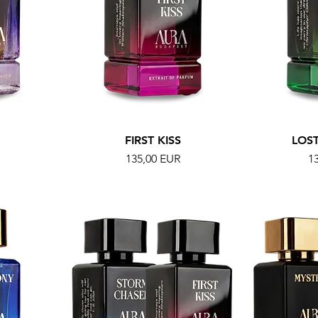
FIRST KISS
LOS
Ár
Á
135,00 EUR
1