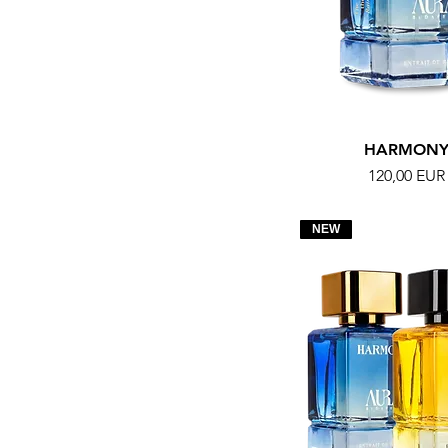
HARMON
Ár
120,00 EUR
NEW