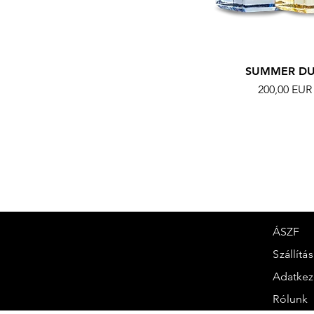
SUMMER D
Ár
200,00 EUR
ÁSZF
Szállítá
Adatkez
Rólunk