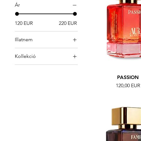
Ár
120 EUR
220 EUR
Illatnem
Női illatok
Kollekció
Férfi illatok
MOMENTUM
Unisex
SIGNATURES
PASSION
Ár
120,00 EUR