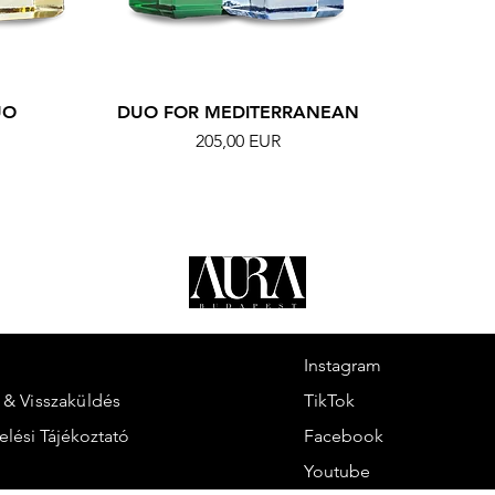
UO
DUO FOR MEDITERRANEAN
Ár
205,00 EUR
Instagram
s & Visszaküldés
TikTok
elési Tájékoztató
Facebook
Youtube