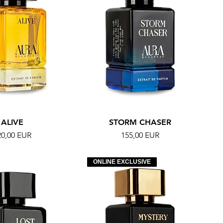
ALIVE
STORM CHASER
r
Ár
20,00 EUR
155,00 EUR
ONLINE EXCLUSIVE