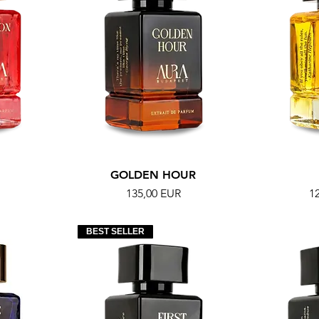
GOLDEN HOUR
Ár
Á
135,00 EUR
1
BEST SELLER