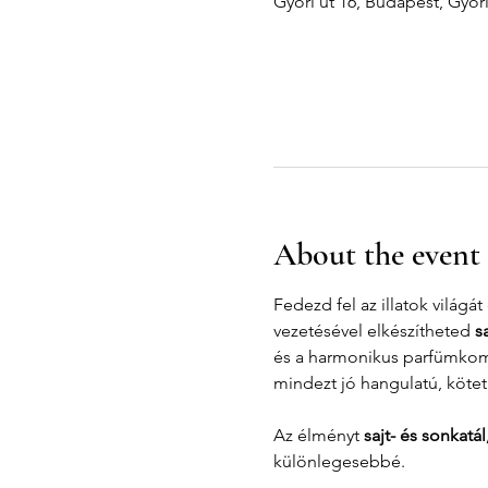
Győri út 16, Budapest, Győr
About the event
Fedezd fel az illatok világát
vezetésével elkészítheted 
s
és a harmonikus parfümkomp
mindezt jó hangulatú, kötet
Az élményt 
sajt- és sonkatá
különlegesebbé.