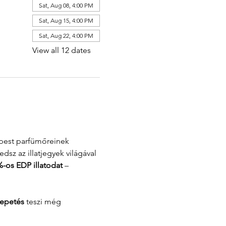
Sat, Aug 08, 4:00 PM
Sat, Aug 15, 4:00 PM
Sat, Aug 22, 4:00 PM
View all 12 dates
pest parfümőreinek 
sz az illatjegyek világával 
%-os EDP illatodat
 – 
epetés
 teszi még 