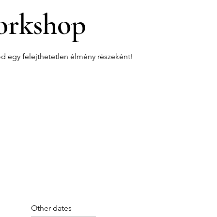
rkshop
od egy felejthetetlen élmény részeként!
Other dates