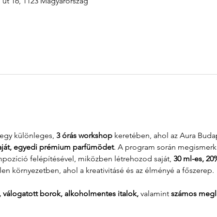
i út 16, 1123 Magyarország
 egy különleges, 
3 órás workshop
 keretében, ahol az Aura Buda
aját, egyedi prémium parfümödet
. A program során megismerked
ozíció felépítésével, miközben létrehozod saját, 
30 ml-es, 20
len környezetben, ahol a kreativitásé és az élményé a főszerep.
l, válogatott borok, alkoholmentes italok,
 valamint 
számos megl