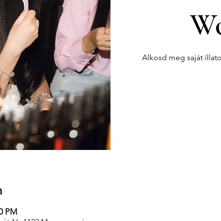
Wo
Alkosd meg saját illat
n
00 PM