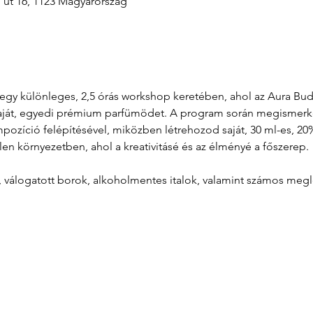
i út 16, 1123 Magyarország
át egy különleges, 2,5 órás workshop keretében, ahol az Aura B
aját, egyedi prémium parfümödet. A program során megismerkeds
zíció felépítésével, miközben létrehozod saját, 30 ml-es, 20%
len környezetben, ahol a kreativitásé és az élményé a főszerep.
l, válogatott borok, alkoholmentes italok, valamint számos meg