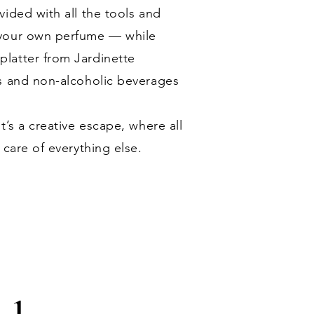
ided with all the tools and
 your own perfume — while
latter from Jardinette
s and non-alcoholic beverages
t’s a creative escape, where all
 care of everything else.