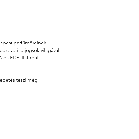
udapest parfümőreinek 
z az illatjegyek világával 
-os EDP illatodat – 
lepetés teszi még 