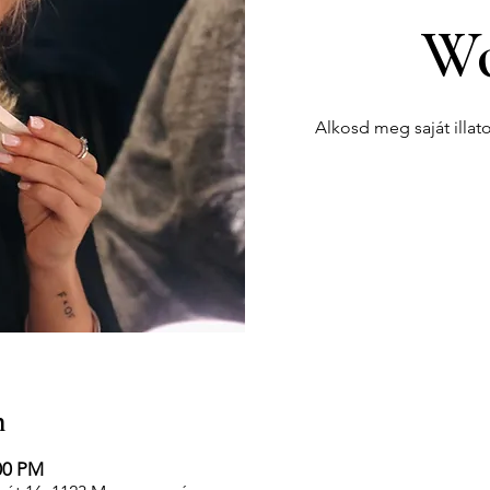
Wo
Alkosd meg saját illat
n
:00 PM