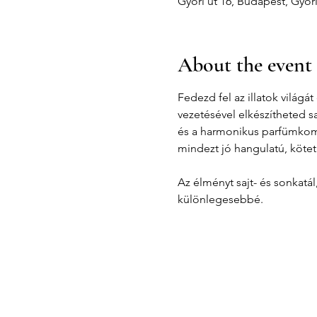
Győri út 16, Budapest, Győr
About the event
Fedezd fel az illatok világ
vezetésével elkészítheted s
és a harmonikus parfümkompo
mindezt jó hangulatú, kötet
Az élményt sajt- és sonkatá
különlegesebbé.