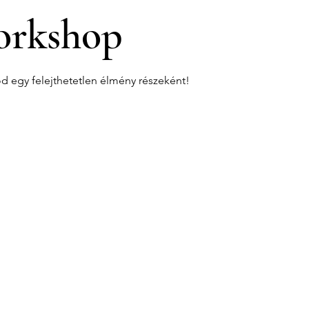
rkshop
od egy felejthetetlen élmény részeként!