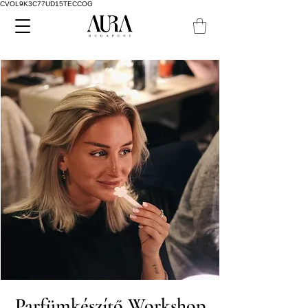
CVOL9K3C77UD15TECCOG
Parfümkészítő Workshop