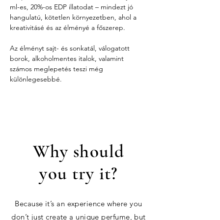
ml-es, 20%-os EDP illatodat – mindezt jó 
hangulatú, kötetlen környezetben, ahol a 
kreativitásé és az élményé a főszerep.
Az élményt sajt- és sonkatál, válogatott 
borok, alkoholmentes italok, valamint 
számos meglepetés teszi még 
különlegesebbé.
Why should
you try it?
Because it’s an experience where you
don’t just create a unique perfume, but