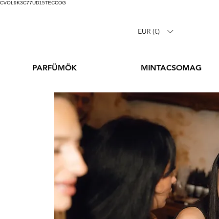
CVOL9K3C77UD15TECCOG
EUR (€)
PARFÜMÖK
MINTACSOMAG