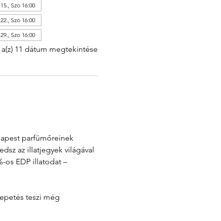
15., Szo 16:00
22., Szo 16:00
29., Szo 16:00
a(z) 11 dátum megtekintése
udapest parfümőreinek 
z az illatjegyek világával 
-os EDP illatodat – 
lepetés teszi még 