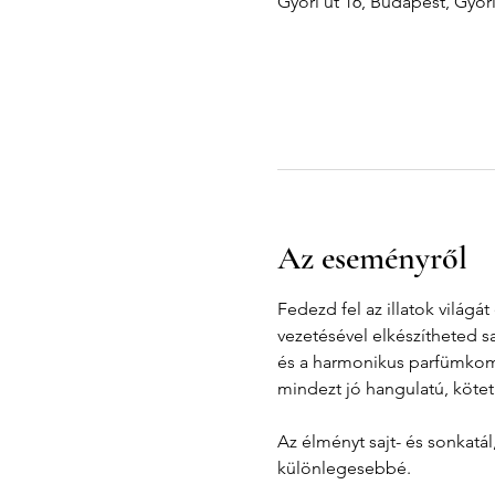
Győri út 16, Budapest, Győr
Az eseményről
Fedezd fel az illatok világ
vezetésével elkészítheted s
és a harmonikus parfümkompo
mindezt jó hangulatú, kötet
Az élményt sajt- és sonkatá
különlegesebbé.