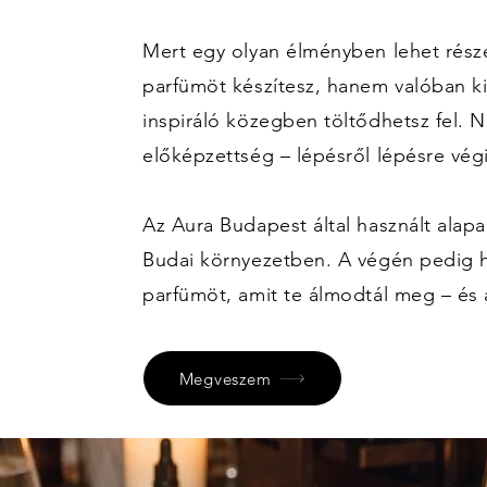
Mert egy olyan élményben lehet rész
parfümöt készítesz, hanem valóban ki
inspiráló közegben töltődhetsz fel. 
előképzettség – lépésről lépésre vég
Az Aura Budapest által használt alap
Budai környezetben. A végén pedig h
parfümöt, amit te álmodtál meg – és 
Megveszem