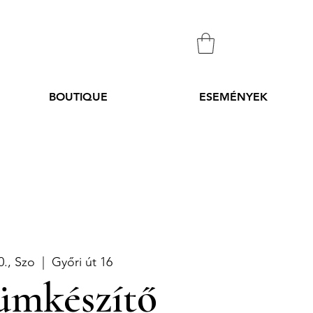
BOUTIQUE
ESEMÉNYEK
0., Szo
  |  
Győri út 16
ümkészítő