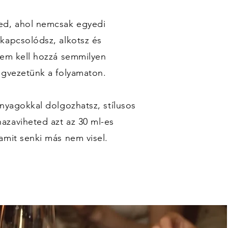
ed, ahol nemcsak egyedi
kapcsolódsz, alkotsz és
Nem kell hozzá semmilyen
igvezetünk a folyamaton.
anyagokkal dolgozhatsz, stílusos
azaviheted azt az 30 ml-es
amit senki más nem visel.