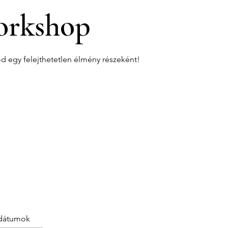
rkshop
od egy felejthetetlen élmény részeként!
dátumok