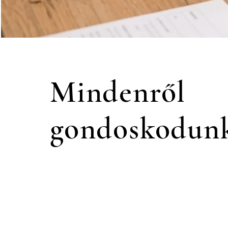
Mindenről
gondoskodun