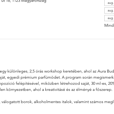
i út 16, 1123 Magyarország
aug. 
aug. 
aug. 
Mind 
át egy különleges, 2,5 órás workshop keretében, ahol az Aura B
aját, egyedi prémium parfümödet. A program során megismerkeds
zíció felépítésével, miközben létrehozod saját, 30 ml-es, 20%
len környezetben, ahol a kreativitásé és az élményé a főszerep.
l, válogatott borok, alkoholmentes italok, valamint számos meg