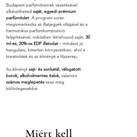
Budapest parfümőreinek vezetésével 
elkészítheted 
saját, egyedi prémium 
parfümödet
. A program során 
megismerkedsz az illatjegyek világával és a 
harmonikus parfümkompozíció 
felépítésével, miközben létrehozod saját, 
30 
ml-es, 20%-os EDP illatodat
 – mindezt jó 
hangulatú, kötetlen környezetben, ahol a 
kreativitásé és az élményé a főszerep.
Az élményt 
sajt- és sonkatál, válogatott 
borok, alkoholmentes italok,
 valamint 
számos meglepetés
 teszi még 
különlegesebbé.
Miért kell