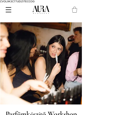
CVOL9K3C77UD15TECCOG
Parfümkészítő Workshop