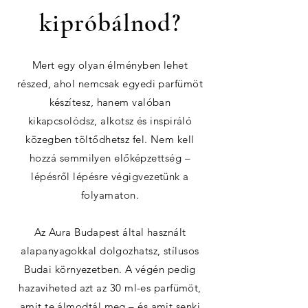
kipróbálnod?
Mert egy olyan élményben lehet
részed, ahol nemcsak egyedi parfümöt
készítesz, hanem valóban
kikapcsolódsz, alkotsz és inspiráló
közegben töltődhetsz fel. Nem kell
hozzá semmilyen előképzettség –
lépésről lépésre végigvezetünk a
folyamaton.
Az Aura Budapest által használt
alapanyagokkal dolgozhatsz, stílusos
Budai környezetben. A végén pedig
hazaviheted azt az 30 ml-es parfümöt,
amit te álmodtál meg – és amit senki