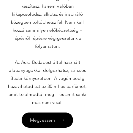
készítesz, hanem valóban
kikapcsolódsz, alkotsz és inspiráló
közegben töltődhetsz fel. Nem kell
hozzá semmilyen előképzettség –
lépésről lépésre végigvezetünk a
folyamaton.
Az Aura Budapest által használt
alapanyagokkal dolgozhatsz, stílusos
Budai környezetben. A végén pedig
hazaviheted azt az 30 ml-es parfümöt,
amit te álmodtál meg – és amit senki
más nem visel.
Megveszem