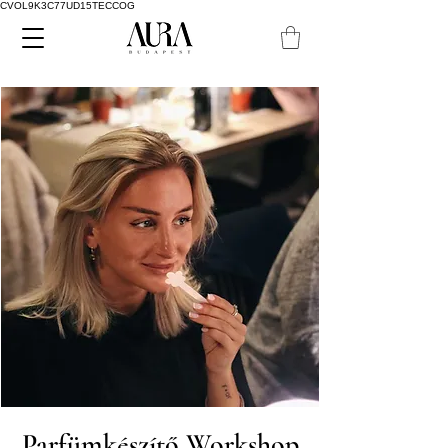
CVOL9K3C77UD15TECCOG
Parfümkészítő Workshop