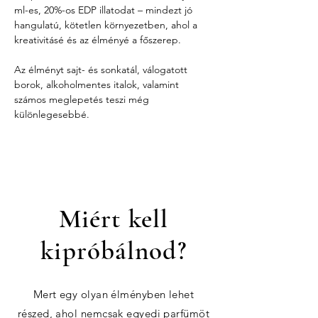
ml-es, 20%-os EDP illatodat – mindezt jó 
hangulatú, kötetlen környezetben, ahol a 
kreativitásé és az élményé a főszerep.
Az élményt sajt- és sonkatál, válogatott 
borok, alkoholmentes italok, valamint 
számos meglepetés teszi még 
különlegesebbé.
Miért kell
kipróbálnod?
Mert egy olyan élményben lehet
részed, ahol nemcsak egyedi parfümöt