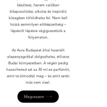
készítesz, hanem valóban
kikapcsolódsz, alkotsz és inspiráló
közegben töltődhetsz fel. Nem kell
hozzá semmilyen előképzettség –
lépésről lépésre végigvezetünk a
folyamaton.
Az Aura Budapest által használt
alapanyagokkal dolgozhatsz, stílusos
Budai környezetben. A végén pedig
hazaviheted azt az 30 ml-es parfümöt,
amit te álmodtál meg – és amit senki
más nem visel.
Megveszem