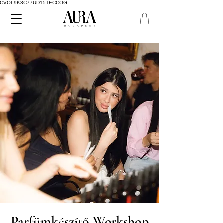
CVOL9K3C77UD15TECCOG
Parfümkészítő Workshop