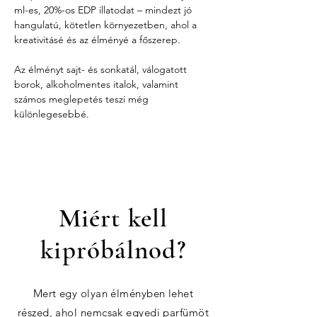
ml-es, 20%-os EDP illatodat – mindezt jó 
hangulatú, kötetlen környezetben, ahol a 
kreativitásé és az élményé a főszerep.
Az élményt sajt- és sonkatál, válogatott 
borok, alkoholmentes italok, valamint 
számos meglepetés teszi még 
különlegesebbé.
Miért kell
kipróbálnod?
Mert egy olyan élményben lehet
részed, ahol nemcsak egyedi parfümöt