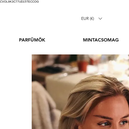
CVOL9K3C77UD15TECCOG
EUR (€)
PARFÜMÖK
MINTACSOMAG