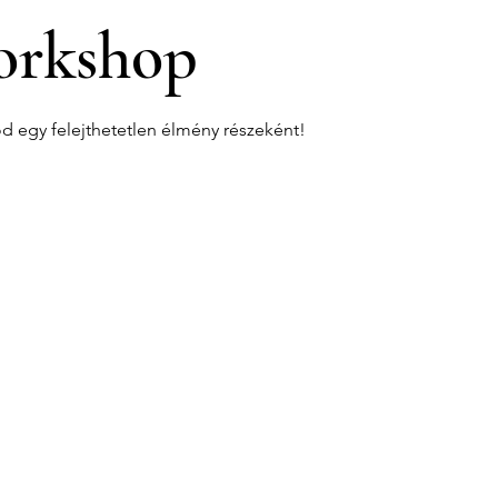
rkshop
od egy felejthetetlen élmény részeként!