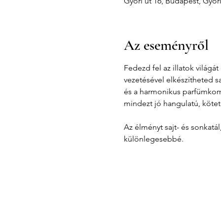
Győri út 16, Budapest, Győr
Az eseményről
Fedezd fel az illatok világ
vezetésével elkészítheted s
és a harmonikus parfümkompo
mindezt jó hangulatú, kötet
Az élményt sajt- és sonkatá
különlegesebbé.