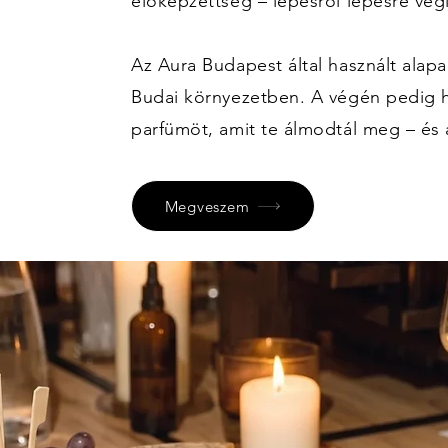
előképzettség – lépésről lépésre vég
Az Aura Budapest által használt alap
Budai környezetben. A végén pedig h
parfümöt, amit te álmodtál meg – és 
Megveszem