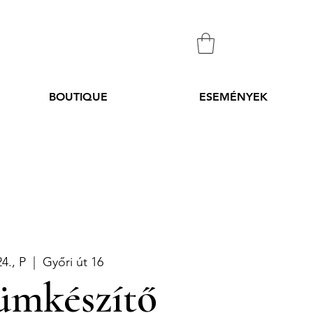
BOUTIQUE
ESEMÉNYEK
24., P
  |  
Győri út 16
ümkészítő