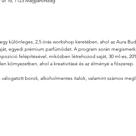
i út 16, 1123 Magyarország
át egy különleges, 2,5 órás workshop keretében, ahol az Aura B
aját, egyedi prémium parfümödet. A program során megismerkeds
zíció felépítésével, miközben létrehozod saját, 30 ml-es, 20%
len környezetben, ahol a kreativitásé és az élményé a főszerep.
l, válogatott borok, alkoholmentes italok, valamint számos meg