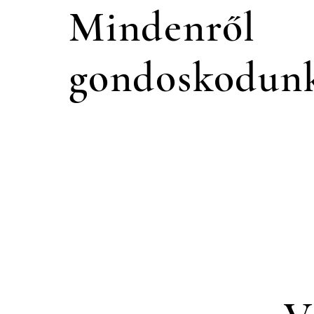
Mindenről
gondoskodun