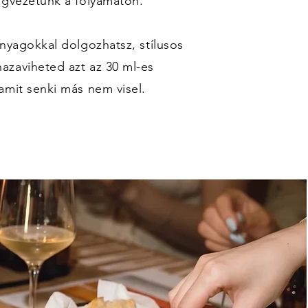
igvezetünk a folyamaton.
anyagokkal dolgozhatsz, stílusos
azaviheted azt az 30 ml-es
amit senki más nem visel.