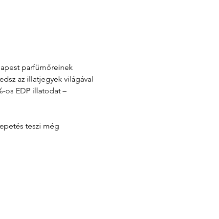
udapest parfümőreinek 
z az illatjegyek világával 
-os EDP illatodat – 
lepetés teszi még 