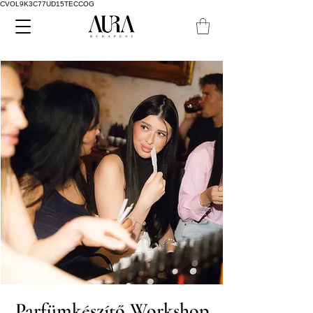
CVOL9K3C77UD15TECCOG
Parfümkészítő Workshop