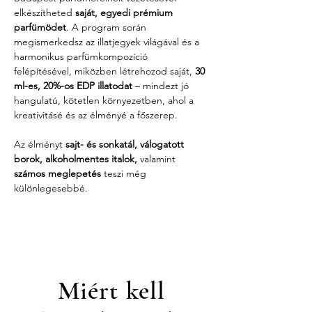
elkészítheted 
saját, egyedi prémium 
parfümödet
. A program során 
megismerkedsz az illatjegyek világával és a 
harmonikus parfümkompozíció 
felépítésével, miközben létrehozod saját, 
30 
ml-es, 20%-os EDP illatodat
 – mindezt jó 
hangulatú, kötetlen környezetben, ahol a 
kreativitásé és az élményé a főszerep.
Az élményt 
sajt- és sonkatál, válogatott 
borok, alkoholmentes italok,
 valamint 
számos meglepetés
 teszi még 
különlegesebbé.
Miért kell