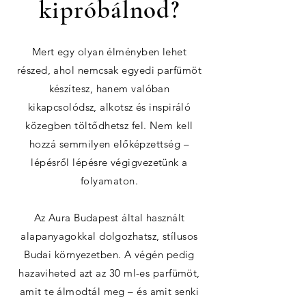
kipróbálnod?
Mert egy olyan élményben lehet
részed, ahol nemcsak egyedi parfümöt
készítesz, hanem valóban
kikapcsolódsz, alkotsz és inspiráló
közegben töltődhetsz fel. Nem kell
hozzá semmilyen előképzettség –
lépésről lépésre végigvezetünk a
folyamaton.
Az Aura Budapest által használt
alapanyagokkal dolgozhatsz, stílusos
Budai környezetben. A végén pedig
hazaviheted azt az 30 ml-es parfümöt,
amit te álmodtál meg – és amit senki