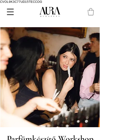
CVOL9K3C77UD15TECCOG
Parfümkészítő Workshop