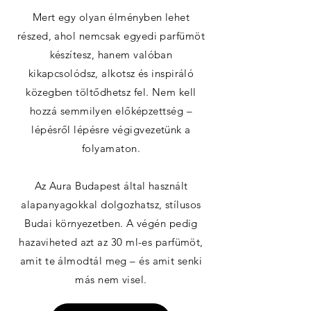
Mert egy olyan élményben lehet
részed, ahol nemcsak egyedi parfümöt
készítesz, hanem valóban
kikapcsolódsz, alkotsz és inspiráló
közegben töltődhetsz fel. Nem kell
hozzá semmilyen előképzettség –
lépésről lépésre végigvezetünk a
folyamaton.
Az Aura Budapest által használt
alapanyagokkal dolgozhatsz, stílusos
Budai környezetben. A végén pedig
hazaviheted azt az 30 ml-es parfümöt,
amit te álmodtál meg – és amit senki
más nem visel.