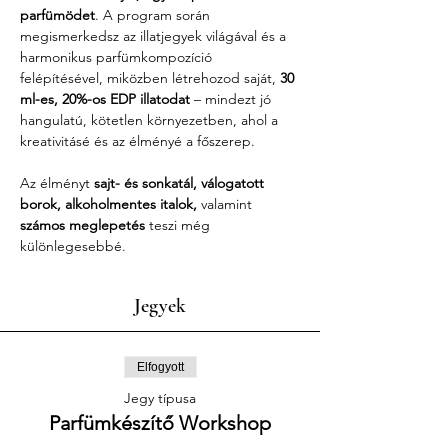
parfümödet
. A program során 
megismerkedsz az illatjegyek világával és a 
harmonikus parfümkompozíció 
felépítésével, miközben létrehozod saját, 
30 
ml-es, 20%-os EDP illatodat
 – mindezt jó 
hangulatú, kötetlen környezetben, ahol a 
kreativitásé és az élményé a főszerep.
Az élményt 
sajt- és sonkatál, válogatott 
borok, alkoholmentes italok,
 valamint 
számos meglepetés
 teszi még 
különlegesebbé.
Jegyek
Elfogyott
Jegy típusa
Parfümkészítő Workshop