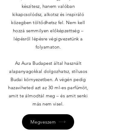
készítesz, hanem valóban
kikapcsolódsz, alkotsz és inspiráló
közegben töltődhetsz fel. Nem kell
hozzá semmilyen előképzettség –
lépésről lépésre végigvezetünk a
folyamaton.
Az Aura Budapest által használt
alapanyagokkal dolgozhatsz, stílusos
Budai környezetben. A végén pedig
hazaviheted azt az 30 ml-es parfümöt,
amit te álmodtál meg – és amit senki
más nem visel.
Megveszem