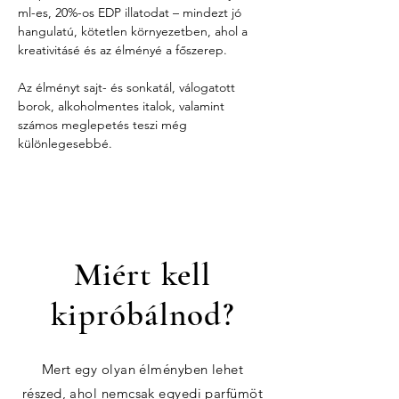
ml-es, 20%-os EDP illatodat – mindezt jó 
hangulatú, kötetlen környezetben, ahol a 
kreativitásé és az élményé a főszerep.
Az élményt sajt- és sonkatál, válogatott 
borok, alkoholmentes italok, valamint 
számos meglepetés teszi még 
különlegesebbé.
Miért kell
kipróbálnod?
Mert egy olyan élményben lehet
részed, ahol nemcsak egyedi parfümöt