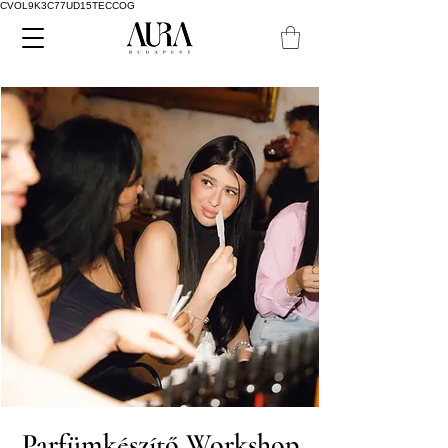
CVOL9K3C77UD15TECCOG
Parfümkészítő Workshop