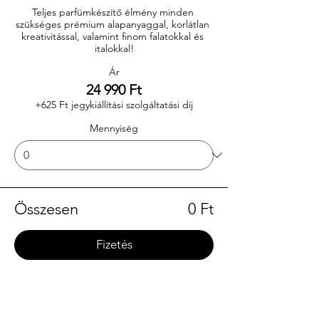
Teljes parfümkészítő élmény minden 
szükséges prémium alapanyaggal, korlátlan 
kreativitással, valamint finom falatokkal és 
italokkal!
Ár
24 990 Ft
+625 Ft jegykiállítási szolgáltatási díj
Mennyiség
Összesen
0 Ft
Fizetés