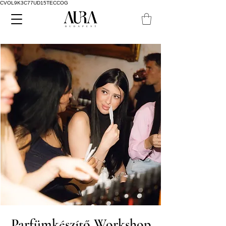
CVOL9K3C77UD15TECCOG
Parfümkészítő Workshop