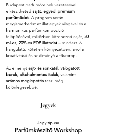
Budapest parfümőreinek vezetésével 
elkészítheted 
saját, egyedi prémium 
parfümödet
. A program során 
megismerkedsz az illatjegyek világával és a 
harmonikus parfümkompozíció 
felépítésével, miközben létrehozod saját, 
30 
ml-es, 20%-os EDP illatodat
 – mindezt jó 
hangulatú, kötetlen környezetben, ahol a 
kreativitásé és az élményé a főszerep.
Az élményt 
sajt- és sonkatál, válogatott 
borok, alkoholmentes italok,
 valamint 
számos meglepetés
 teszi még 
különlegesebbé.
Jegyek
Jegy típusa
Parfümkészítő Workshop