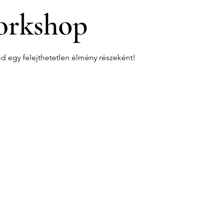
rkshop
od egy felejthetetlen élmény részeként!