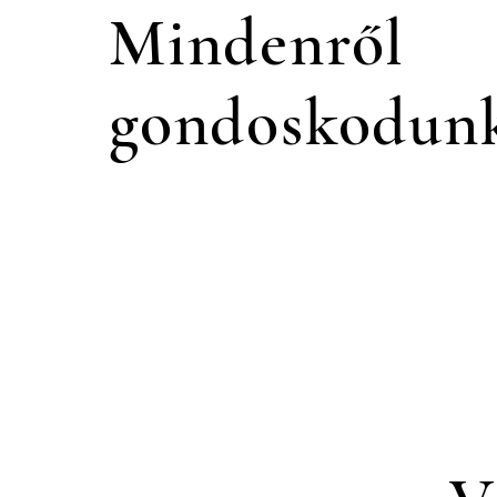
Mindenről
gondoskodun