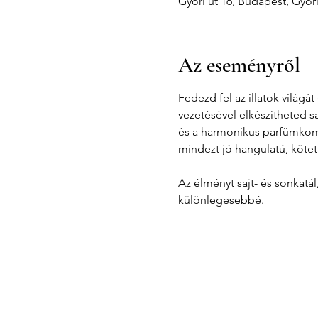
Győri út 16, Budapest, Győr
Az eseményről
Fedezd fel az illatok világ
vezetésével elkészítheted s
és a harmonikus parfümkompo
mindezt jó hangulatú, kötet
Az élményt sajt- és sonkatá
különlegesebbé.