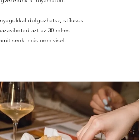
igvezetünk a folyamaton.
anyagokkal dolgozhatsz, stílusos
azaviheted azt az 30 ml-es
amit senki más nem visel.