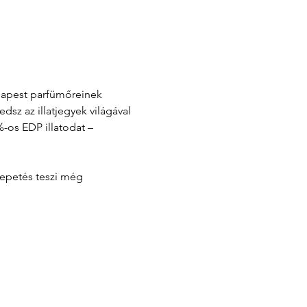
udapest parfümőreinek 
z az illatjegyek világával 
-os EDP illatodat – 
lepetés teszi még 