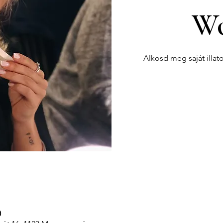
Wo
Alkosd meg saját illat
0