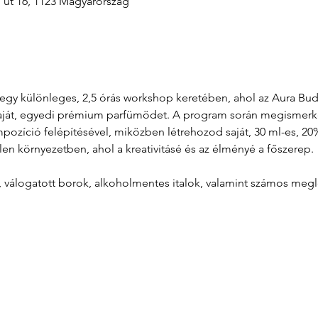
i út 16, 1123 Magyarország
át egy különleges, 2,5 órás workshop keretében, ahol az Aura B
aját, egyedi prémium parfümödet. A program során megismerkeds
zíció felépítésével, miközben létrehozod saját, 30 ml-es, 20%
len környezetben, ahol a kreativitásé és az élményé a főszerep.
l, válogatott borok, alkoholmentes italok, valamint számos meg