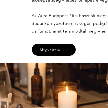
előképzettség – lépésről lépésre vég
Az Aura Budapest által használt alap
Budai környezetben. A végén pedig h
parfümöt, amit te álmodtál meg – és 
Megveszem