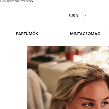
CVOL9K3C77UD15TECCOG
EUR (€)
PARFÜMÖK
MINTACSOMAG