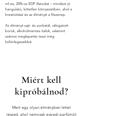
ml-es, 20%-os EDP illatodat – mindezt jó 
hangulatú, kötetlen környezetben, ahol a 
kreativitásé és az élményé a főszerep.
Az élményt sajt- és sonkatál, válogatott 
borok, alkoholmentes italok, valamint 
számos meglepetés teszi még 
különlegesebbé.
Miért kell
kipróbálnod?
Mert egy olyan élményben lehet
részed, ahol nemcsak egyedi parfümöt