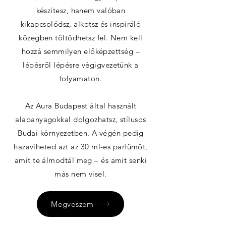
készítesz, hanem valóban
kikapcsolódsz, alkotsz és inspiráló
közegben töltődhetsz fel. Nem kell
hozzá semmilyen előképzettség –
lépésről lépésre végigvezetünk a
folyamaton.
Az Aura Budapest által használt
alapanyagokkal dolgozhatsz, stílusos
Budai környezetben. A végén pedig
hazaviheted azt az 30 ml-es parfümöt,
amit te álmodtál meg – és amit senki
más nem visel.
Megveszem