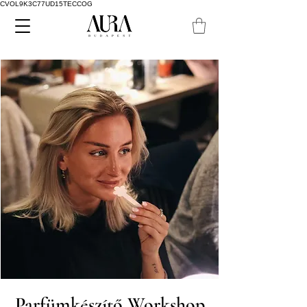
CVOL9K3C77UD15TECCOG
Parfümkészítő Workshop