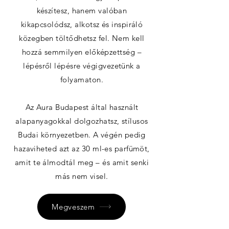
készítesz, hanem valóban
kikapcsolódsz, alkotsz és inspiráló
közegben töltődhetsz fel. Nem kell
hozzá semmilyen előképzettség –
lépésről lépésre végigvezetünk a
folyamaton.
Az Aura Budapest által használt
alapanyagokkal dolgozhatsz, stílusos
Budai környezetben. A végén pedig
hazaviheted azt az 30 ml-es parfümöt,
amit te álmodtál meg – és amit senki
más nem visel.
Megveszem