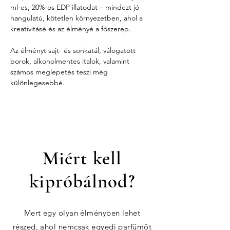
ml-es, 20%-os EDP illatodat – mindezt jó 
hangulatú, kötetlen környezetben, ahol a 
kreativitásé és az élményé a főszerep.
Az élményt sajt- és sonkatál, válogatott 
borok, alkoholmentes italok, valamint 
számos meglepetés teszi még 
különlegesebbé.
Miért kell
kipróbálnod?
Mert egy olyan élményben lehet
részed, ahol nemcsak egyedi parfümöt