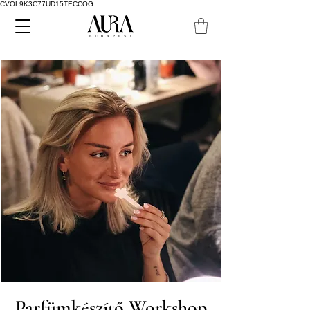
CVOL9K3C77UD15TECCOG
Parfümkészítő Workshop