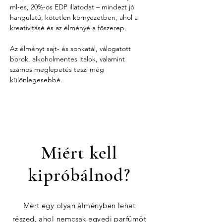
ml-es, 20%-os EDP illatodat – mindezt jó 
hangulatú, kötetlen környezetben, ahol a 
kreativitásé és az élményé a főszerep.
Az élményt sajt- és sonkatál, válogatott 
borok, alkoholmentes italok, valamint 
számos meglepetés teszi még 
különlegesebbé.
Miért kell
kipróbálnod?
Mert egy olyan élményben lehet
részed, ahol nemcsak egyedi parfümöt