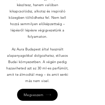
készítesz, hanem valóban
kikapcsolódsz, alkotsz és inspiráló
közegben töltődhetsz fel. Nem kell
hozzá semmilyen előképzettség –
lépésről lépésre végigvezetünk a
folyamaton.
Az Aura Budapest által használt
alapanyagokkal dolgozhatsz, stílusos
Budai környezetben. A végén pedig
hazaviheted azt az 30 ml-es parfümöt,
amit te álmodtál meg – és amit senki
más nem visel.
Megveszem