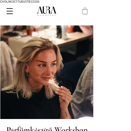
CVOL9K3C77UD15TECCOG
Parfümkészítő Workshop