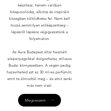
készítesz, hanem valóban
kikapcsolódsz, alkotsz és inspiráló
közegben töltődhetsz fel. Nem kell
hozzá semmilyen előképzettség –
lépésről lépésre végigvezetünk a
folyamaton.
Az Aura Budapest által használt
alapanyagokkal dolgozhatsz, stílusos
Budai környezetben. A végén pedig
hazaviheted azt az 30 ml-es parfümöt,
amit te álmodtál meg – és amit senki
más nem visel.
Megveszem