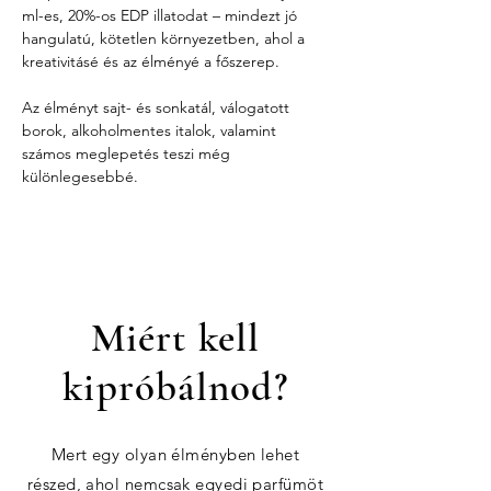
ml-es, 20%-os EDP illatodat – mindezt jó 
hangulatú, kötetlen környezetben, ahol a 
kreativitásé és az élményé a főszerep.
Az élményt sajt- és sonkatál, válogatott 
borok, alkoholmentes italok, valamint 
számos meglepetés teszi még 
különlegesebbé.
Miért kell
kipróbálnod?
Mert egy olyan élményben lehet
részed, ahol nemcsak egyedi parfümöt