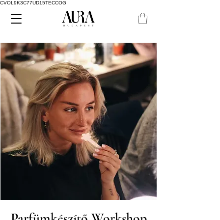
CVOL9K3C77UD15TECCOG
Parfümkészítő Workshop