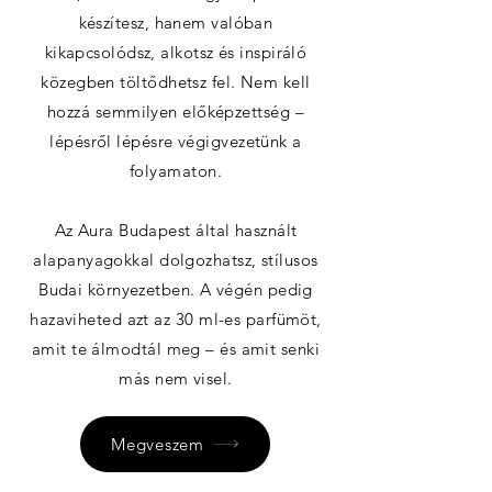
készítesz, hanem valóban
kikapcsolódsz, alkotsz és inspiráló
közegben töltődhetsz fel. Nem kell
hozzá semmilyen előképzettség –
lépésről lépésre végigvezetünk a
folyamaton.
Az Aura Budapest által használt
alapanyagokkal dolgozhatsz, stílusos
Budai környezetben. A végén pedig
hazaviheted azt az 30 ml-es parfümöt,
amit te álmodtál meg – és amit senki
más nem visel.
Megveszem