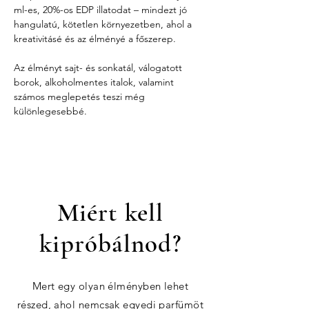
ml-es, 20%-os EDP illatodat – mindezt jó 
hangulatú, kötetlen környezetben, ahol a 
kreativitásé és az élményé a főszerep.
Az élményt sajt- és sonkatál, válogatott 
borok, alkoholmentes italok, valamint 
számos meglepetés teszi még 
különlegesebbé.
Miért kell
kipróbálnod?
Mert egy olyan élményben lehet
részed, ahol nemcsak egyedi parfümöt