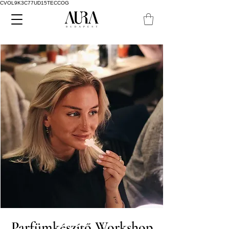
CVOL9K3C77UD15TECCOG
Parfümkészítő Workshop