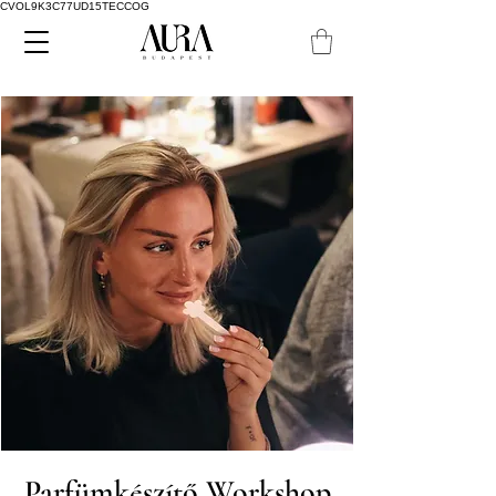
CVOL9K3C77UD15TECCOG
Parfümkészítő Workshop