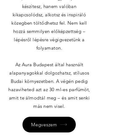
készítesz, hanem valóban
kikapcsolódsz, alkotsz és inspiráló
közegben töltődhetsz fel. Nem kell
hozzá semmilyen előképzettség –
lépésről lépésre végigvezetünk a
folyamaton.
Az Aura Budapest által használt
alapanyagokkal dolgozhatsz, stílusos
Budai környezetben. A végén pedig
hazaviheted azt az 30 ml-es parfümöt,
amit te álmodtál meg – és amit senki
más nem visel.
Megveszem