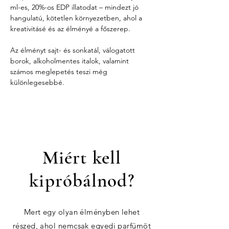
ml-es, 20%-os EDP illatodat – mindezt jó 
hangulatú, kötetlen környezetben, ahol a 
kreativitásé és az élményé a főszerep.
Az élményt sajt- és sonkatál, válogatott 
borok, alkoholmentes italok, valamint 
számos meglepetés teszi még 
különlegesebbé.
Miért kell
kipróbálnod?
Mert egy olyan élményben lehet
részed, ahol nemcsak egyedi parfümöt