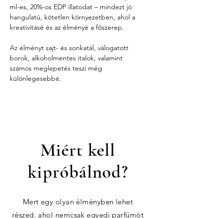
ml-es, 20%-os EDP illatodat – mindezt jó 
hangulatú, kötetlen környezetben, ahol a 
kreativitásé és az élményé a főszerep.
Az élményt sajt- és sonkatál, válogatott 
borok, alkoholmentes italok, valamint 
számos meglepetés teszi még 
különlegesebbé.
Miért kell
kipróbálnod?
Mert egy olyan élményben lehet
részed, ahol nemcsak egyedi parfümöt