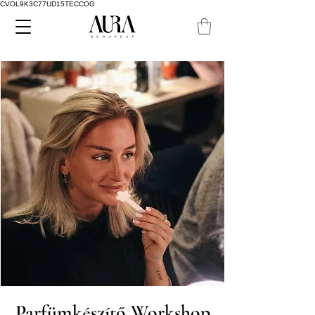
CVOL9K3C77UD15TECCOG
Parfümkészítő Workshop