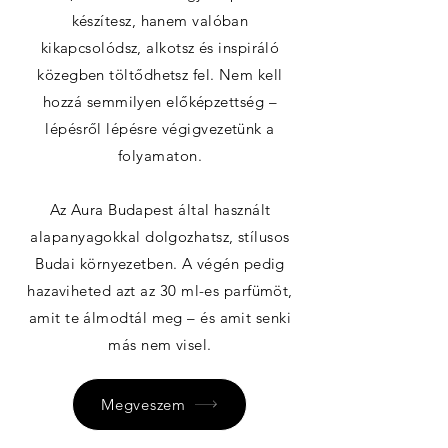
készítesz, hanem valóban
kikapcsolódsz, alkotsz és inspiráló
közegben töltődhetsz fel. Nem kell
hozzá semmilyen előképzettség –
lépésről lépésre végigvezetünk a
folyamaton.
Az Aura Budapest által használt
alapanyagokkal dolgozhatsz, stílusos
Budai környezetben. A végén pedig
hazaviheted azt az 30 ml-es parfümöt,
amit te álmodtál meg – és amit senki
más nem visel.
Megveszem