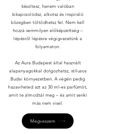
készítesz, hanem valóban
kikapcsolódsz, alkotsz és inspiráló
közegben töltődhetsz fel. Nem kell
hozzá semmilyen előképzettség –
lépésről lépésre végigvezetünk a
folyamaton.
Az Aura Budapest által használt
alapanyagokkal dolgozhatsz, stílusos
Budai környezetben. A végén pedig
hazaviheted azt az 30 ml-es parfümöt,
amit te álmodtál meg – és amit senki
más nem visel.
Megveszem