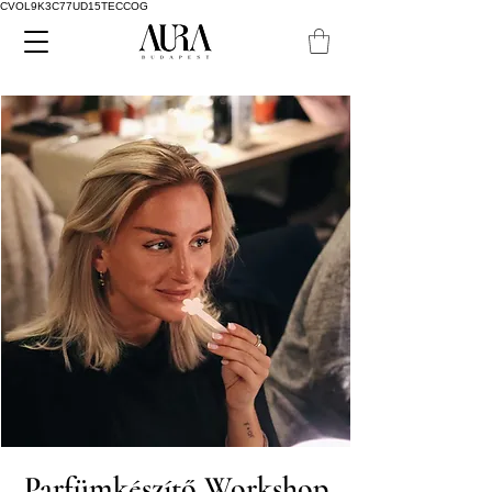
CVOL9K3C77UD15TECCOG
Parfümkészítő Workshop