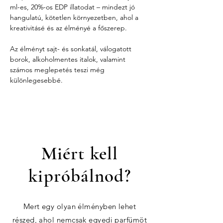
ml-es, 20%-os EDP illatodat – mindezt jó 
hangulatú, kötetlen környezetben, ahol a 
kreativitásé és az élményé a főszerep.
Az élményt sajt- és sonkatál, válogatott 
borok, alkoholmentes italok, valamint 
számos meglepetés teszi még 
különlegesebbé.
Miért kell
kipróbálnod?
Mert egy olyan élményben lehet
részed, ahol nemcsak egyedi parfümöt