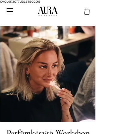
CVOL9K3C77UD15TECCOG
Parfümkészítő Workshop