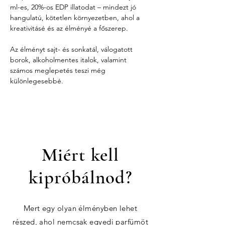
ml-es, 20%-os EDP illatodat – mindezt jó 
hangulatú, kötetlen környezetben, ahol a 
kreativitásé és az élményé a főszerep.
Az élményt sajt- és sonkatál, válogatott 
borok, alkoholmentes italok, valamint 
számos meglepetés teszi még 
különlegesebbé.
Miért kell
kipróbálnod?
Mert egy olyan élményben lehet
részed, ahol nemcsak egyedi parfümöt