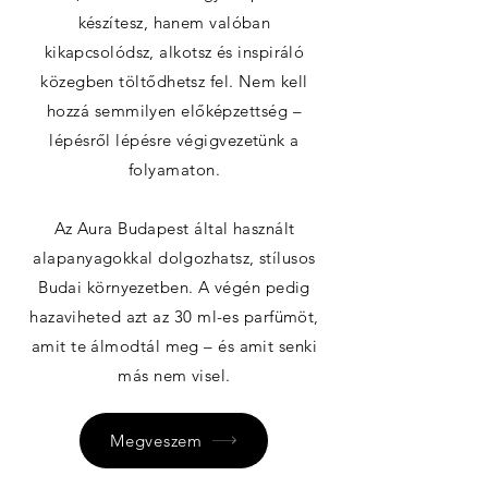
készítesz, hanem valóban
kikapcsolódsz, alkotsz és inspiráló
közegben töltődhetsz fel. Nem kell
hozzá semmilyen előképzettség –
lépésről lépésre végigvezetünk a
folyamaton.
Az Aura Budapest által használt
alapanyagokkal dolgozhatsz, stílusos
Budai környezetben. A végén pedig
hazaviheted azt az 30 ml-es parfümöt,
amit te álmodtál meg – és amit senki
más nem visel.
Megveszem