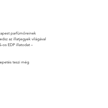
udapest parfümőreinek 
z az illatjegyek világával 
-os EDP illatodat – 
lepetés teszi még 