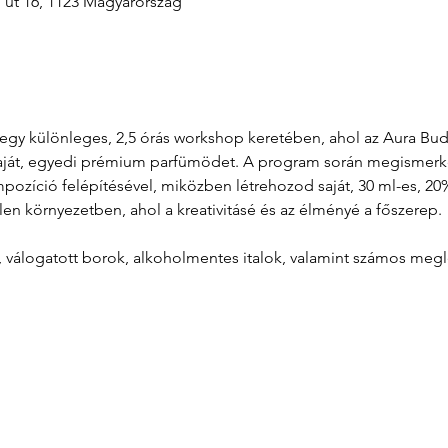
i út 16, 1123 Magyarország
át egy különleges, 2,5 órás workshop keretében, ahol az Aura B
aját, egyedi prémium parfümödet. A program során megismerkeds
zíció felépítésével, miközben létrehozod saját, 30 ml-es, 20%
len környezetben, ahol a kreativitásé és az élményé a főszerep.
l, válogatott borok, alkoholmentes italok, valamint számos meg