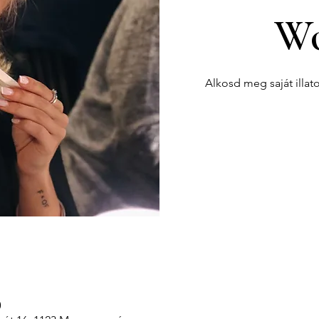
Wo
Alkosd meg saját illat
0