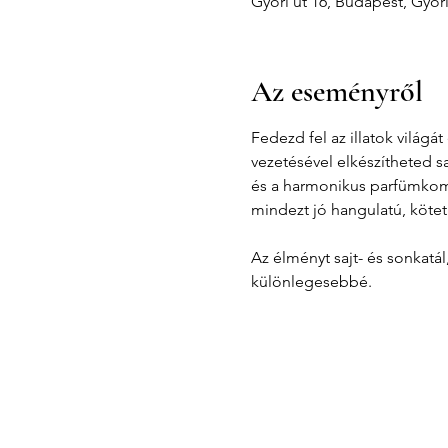
Győri út 16, Budapest, Győr
Az eseményről
Fedezd fel az illatok világ
vezetésével elkészítheted s
és a harmonikus parfümkompo
mindezt jó hangulatú, kötet
Az élményt sajt- és sonkatá
különlegesebbé.