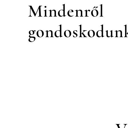
Mindenről
gondoskodun