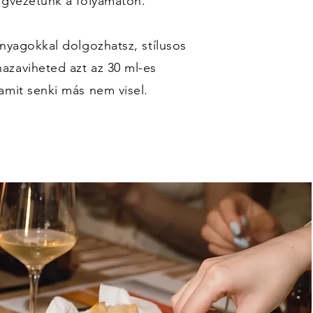
igvezetünk a folyamaton.
anyagokkal dolgozhatsz, stílusos
azaviheted azt az 30 ml-es
amit senki más nem visel.