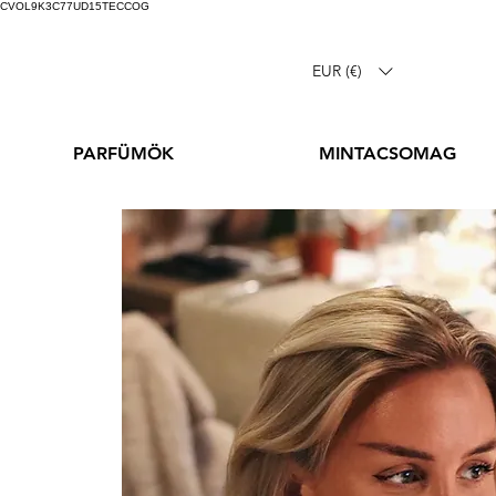
CVOL9K3C77UD15TECCOG
EUR (€)
PARFÜMÖK
MINTACSOMAG