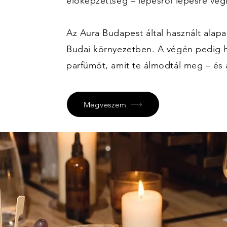
előképzettség – lépésről lépésre vég
Az Aura Budapest által használt alap
Budai környezetben. A végén pedig h
parfümöt, amit te álmodtál meg – és 
Megveszem