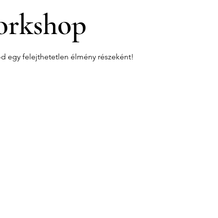
rkshop
od egy felejthetetlen élmény részeként!