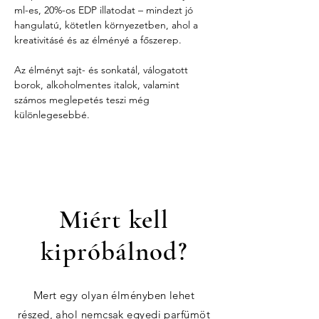
ml-es, 20%-os EDP illatodat – mindezt jó 
hangulatú, kötetlen környezetben, ahol a 
kreativitásé és az élményé a főszerep.
Az élményt sajt- és sonkatál, válogatott 
borok, alkoholmentes italok, valamint 
számos meglepetés teszi még 
különlegesebbé.
Miért kell
kipróbálnod?
Mert egy olyan élményben lehet
részed, ahol nemcsak egyedi parfümöt