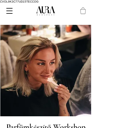
CVOL9K3C77UD15TECCOG
Parfümkészítő Workshop