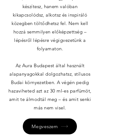
készítesz, hanem valóban
kikapcsolódsz, alkotsz és inspiráló
közegben töltődhetsz fel. Nem kell
hozzá semmilyen előképzettség –
lépésről lépésre végigvezetünk a
folyamaton.
Az Aura Budapest által használt
alapanyagokkal dolgozhatsz, stílusos
Budai környezetben. A végén pedig
hazaviheted azt az 30 ml-es parfümöt,
amit te álmodtál meg – és amit senki
más nem visel.
Megveszem