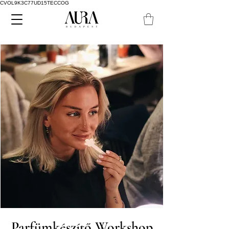
CVOL9K3C77UD15TECCOG
Parfümkészítő Workshop