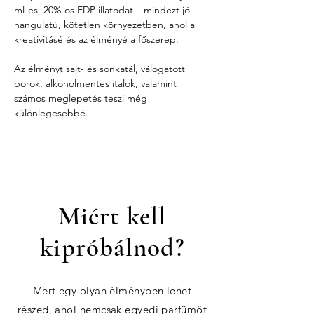
ml-es, 20%-os EDP illatodat – mindezt jó 
hangulatú, kötetlen környezetben, ahol a 
kreativitásé és az élményé a főszerep.
Az élményt sajt- és sonkatál, válogatott 
borok, alkoholmentes italok, valamint 
számos meglepetés teszi még 
különlegesebbé.
Miért kell
kipróbálnod?
Mert egy olyan élményben lehet
részed, ahol nemcsak egyedi parfümöt