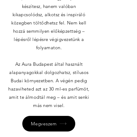
készítesz, hanem valóban
kikapcsolódsz, alkotsz és inspiráló
közegben töltődhetsz fel. Nem kell
hozzá semmilyen előképzettség –
lépésről lépésre végigvezetünk a
folyamaton.
Az Aura Budapest által használt
alapanyagokkal dolgozhatsz, stílusos
Budai környezetben. A végén pedig
hazaviheted azt az 30 ml-es parfümöt,
amit te álmodtál meg – és amit senki
más nem visel.
Megveszem