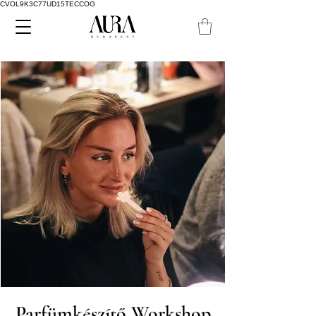
CVOL9K3C77UD15TECCOG
Parfümkészítő Workshop