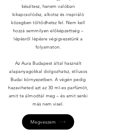
készítesz, hanem valóban
kikapcsolódsz, alkotsz és inspiráló
közegben töltődhetsz fel. Nem kell
hozzá semmilyen előképzettség –
lépésről lépésre végigvezetünk a
folyamaton.
Az Aura Budapest által használt
alapanyagokkal dolgozhatsz, stílusos
Budai környezetben. A végén pedig
hazaviheted azt az 30 ml-es parfümöt,
amit te álmodtál meg – és amit senki
más nem visel.
Megveszem