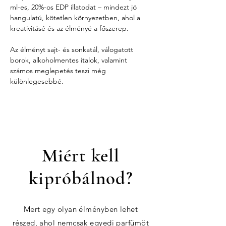
ml-es, 20%-os EDP illatodat – mindezt jó 
hangulatú, kötetlen környezetben, ahol a 
kreativitásé és az élményé a főszerep.
Az élményt sajt- és sonkatál, válogatott 
borok, alkoholmentes italok, valamint 
számos meglepetés teszi még 
különlegesebbé.
Miért kell
kipróbálnod?
Mert egy olyan élményben lehet
részed, ahol nemcsak egyedi parfümöt