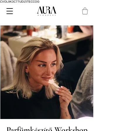
CVOL9K3C77UD15TECCOG
Parfümkészítő Workshop