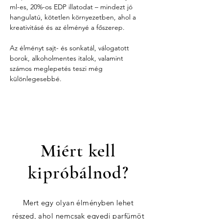
ml-es, 20%-os EDP illatodat – mindezt jó 
hangulatú, kötetlen környezetben, ahol a 
kreativitásé és az élményé a főszerep.
Az élményt sajt- és sonkatál, válogatott 
borok, alkoholmentes italok, valamint 
számos meglepetés teszi még 
különlegesebbé.
Miért kell
kipróbálnod?
Mert egy olyan élményben lehet
részed, ahol nemcsak egyedi parfümöt