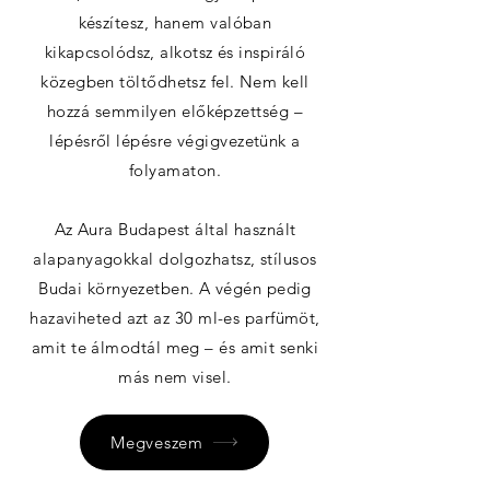
készítesz, hanem valóban
kikapcsolódsz, alkotsz és inspiráló
közegben töltődhetsz fel. Nem kell
hozzá semmilyen előképzettség –
lépésről lépésre végigvezetünk a
folyamaton.
Az Aura Budapest által használt
alapanyagokkal dolgozhatsz, stílusos
Budai környezetben. A végén pedig
hazaviheted azt az 30 ml-es parfümöt,
amit te álmodtál meg – és amit senki
más nem visel.
Megveszem