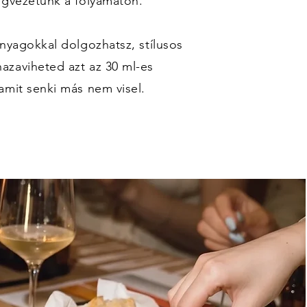
igvezetünk a folyamaton.
anyagokkal dolgozhatsz, stílusos
azaviheted azt az 30 ml-es
amit senki más nem visel.