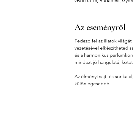
Győri út 16, Budapest, Győr
Az eseményről
Fedezd fel az illatok világ
vezetésével elkészítheted s
és a harmonikus parfümkompo
mindezt jó hangulatú, kötet
Az élményt sajt- és sonkatá
különlegesebbé.