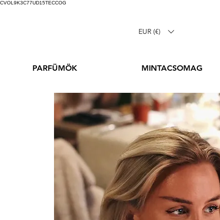
CVOL9K3C77UD15TECCOG
EUR (€)
PARFÜMÖK
MINTACSOMAG