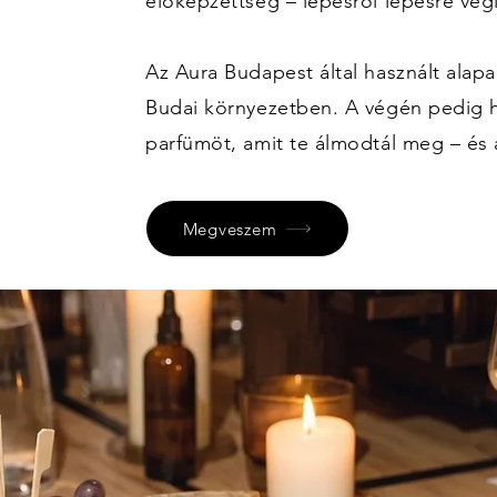
előképzettség – lépésről lépésre vég
Az Aura Budapest által használt alap
Budai környezetben. A végén pedig h
parfümöt, amit te álmodtál meg – és 
Megveszem