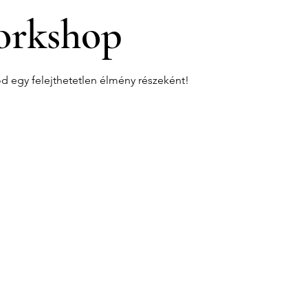
rkshop
od egy felejthetetlen élmény részeként!