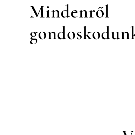
Mindenről
gondoskodun