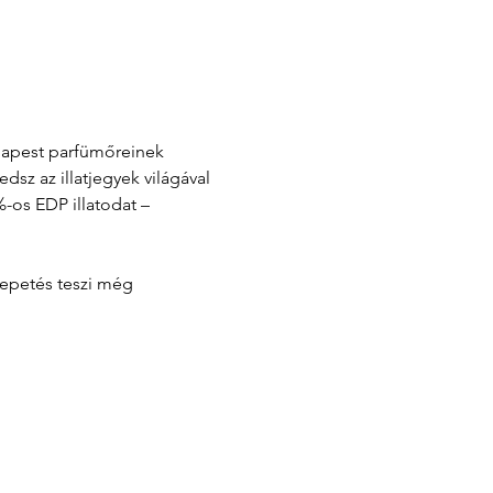
udapest parfümőreinek 
z az illatjegyek világával 
-os EDP illatodat – 
lepetés teszi még 