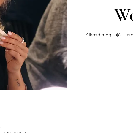
Wo
Alkosd meg saját illat
0