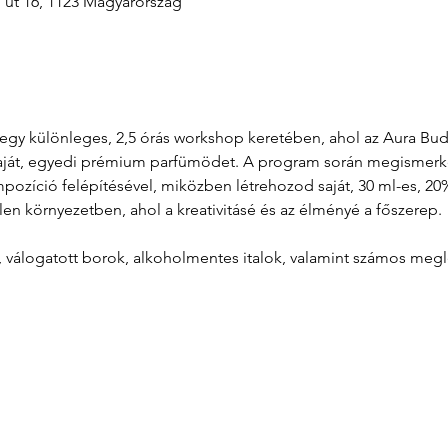
i út 16, 1123 Magyarország
át egy különleges, 2,5 órás workshop keretében, ahol az Aura B
aját, egyedi prémium parfümödet. A program során megismerkeds
zíció felépítésével, miközben létrehozod saját, 30 ml-es, 20%
len környezetben, ahol a kreativitásé és az élményé a főszerep.
l, válogatott borok, alkoholmentes italok, valamint számos meg