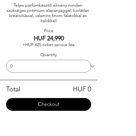
Teljes parfümkészítő élmény minden 
szükséges prémium alapanyaggal, korlátlan 
kreativitással, valamint finom falatokkal és 
italokkal!
Price
HUF 24,990
+HUF 625 ticket service fee
Quantity
Total
HUF 0
Checkout