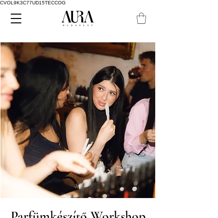
CVOL9K3C77UD15TECCOG
Parfümkészítő Workshop