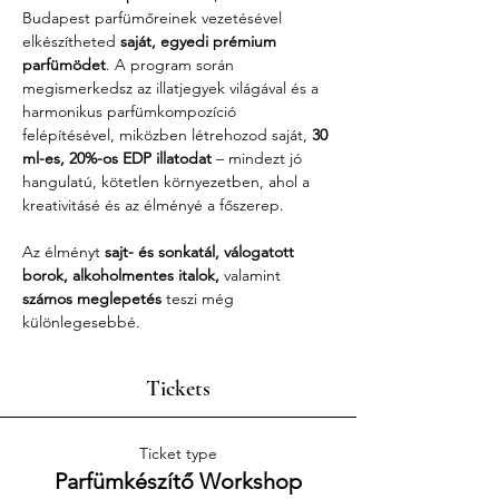
Budapest parfümőreinek vezetésével 
elkészítheted 
saját, egyedi prémium 
parfümödet
. A program során 
megismerkedsz az illatjegyek világával és a 
harmonikus parfümkompozíció 
felépítésével, miközben létrehozod saját, 
30 
ml-es, 20%-os EDP illatodat
 – mindezt jó 
hangulatú, kötetlen környezetben, ahol a 
kreativitásé és az élményé a főszerep.
Az élményt 
sajt- és sonkatál, válogatott 
borok, alkoholmentes italok,
 valamint 
számos meglepetés
 teszi még 
különlegesebbé.
Tickets
Ticket type
Parfümkészítő Workshop