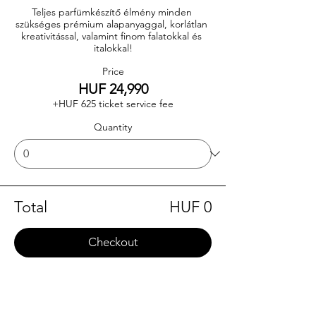
Teljes parfümkészítő élmény minden 
szükséges prémium alapanyaggal, korlátlan 
kreativitással, valamint finom falatokkal és 
italokkal!
Price
HUF 24,990
+HUF 625 ticket service fee
Quantity
Total
HUF 0
Checkout