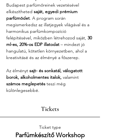
Budapest parfümőreinek vezetésével 
elkészítheted 
saját, egyedi prémium 
parfümödet
. A program során 
megismerkedsz az illatjegyek világával és a 
harmonikus parfümkompozíció 
felépítésével, miközben létrehozod saját, 
30 
ml-es, 20%-os EDP illatodat
 – mindezt jó 
hangulatú, kötetlen környezetben, ahol a 
kreativitásé és az élményé a főszerep.
Az élményt 
sajt- és sonkatál, válogatott 
borok, alkoholmentes italok,
 valamint 
számos meglepetés
 teszi még 
különlegesebbé.
Tickets
Ticket type
Parfümkészítő Workshop