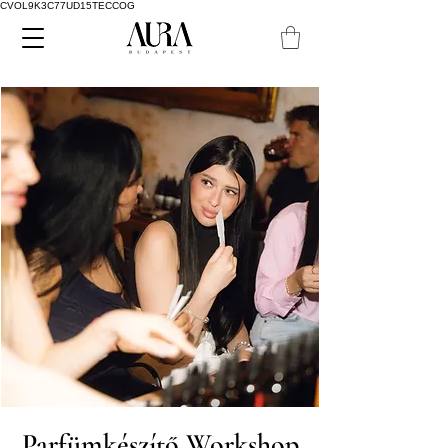
CVOL9K3C77UD15TECCOG
Parfümkészítő Workshop