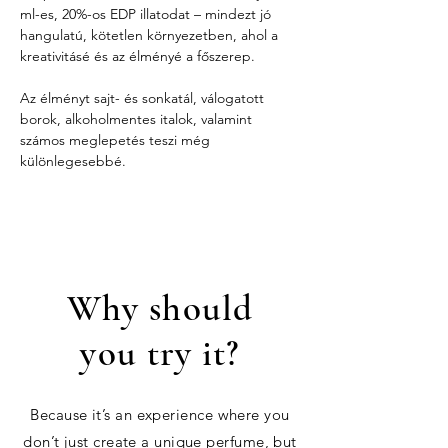
ml-es, 20%-os EDP illatodat – mindezt jó 
hangulatú, kötetlen környezetben, ahol a 
kreativitásé és az élményé a főszerep.
Az élményt sajt- és sonkatál, válogatott 
borok, alkoholmentes italok, valamint 
számos meglepetés teszi még 
különlegesebbé.
Why should
you try it?
Because it’s an experience where you
don’t just create a unique perfume, but