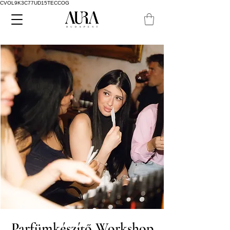
CVOL9K3C77UD15TECCOG
Parfümkészítő Workshop