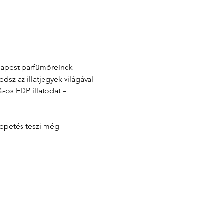
udapest parfümőreinek 
z az illatjegyek világával 
-os EDP illatodat – 
lepetés teszi még 