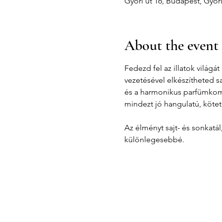
Győri út 16, Budapest, Győr
About the event
Fedezd fel az illatok világ
vezetésével elkészítheted s
és a harmonikus parfümkompo
mindezt jó hangulatú, kötet
Az élményt sajt- és sonkatá
különlegesebbé.