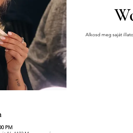
Wo
Alkosd meg saját illat
n
:00 PM