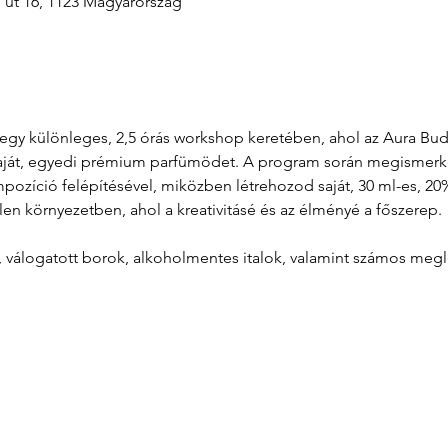
i út 16, 1123 Magyarország
át egy különleges, 2,5 órás workshop keretében, ahol az Aura B
aját, egyedi prémium parfümödet. A program során megismerkeds
zíció felépítésével, miközben létrehozod saját, 30 ml-es, 20%
len környezetben, ahol a kreativitásé és az élményé a főszerep.
l, válogatott borok, alkoholmentes italok, valamint számos meg