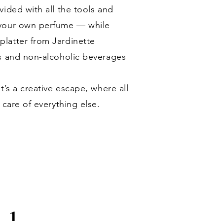
ided with all the tools and
 your own perfume — while
latter from Jardinette
s and non-alcoholic beverages
t’s a creative escape, where all
 care of everything else.