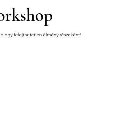
rkshop
od egy felejthetetlen élmény részeként!