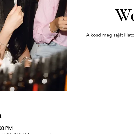
Wo
Alkosd meg saját illat
n
:00 PM