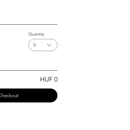
Quantity
0
HUF 0
Checkout