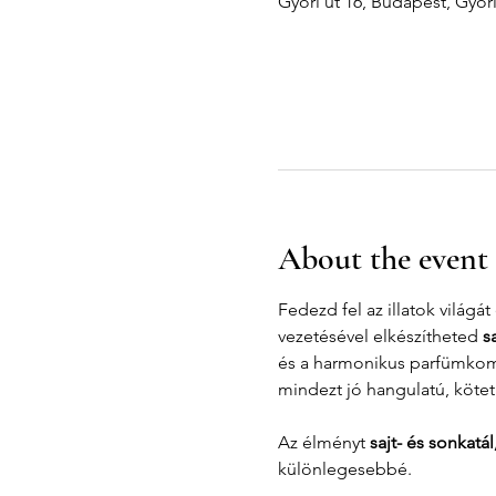
Győri út 16, Budapest, Győr
About the event
Fedezd fel az illatok világát
vezetésével elkészítheted 
s
és a harmonikus parfümkomp
mindezt jó hangulatú, kötet
Az élményt 
sajt- és sonkatá
különlegesebbé.