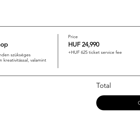
Price
hop
HUF 24,990
+HUF 625 ticket service fee
nden szükséges 
kreativitással, valamint 
Total