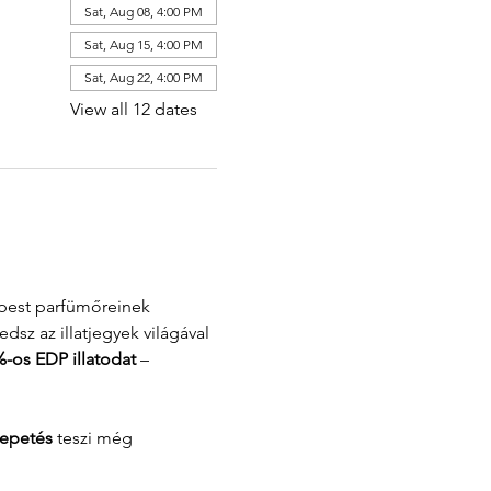
Sat, Aug 08, 4:00 PM
Sat, Aug 15, 4:00 PM
Sat, Aug 22, 4:00 PM
View all 12 dates
pest parfümőreinek 
sz az illatjegyek világával 
%-os EDP illatodat
 – 
epetés
 teszi még 