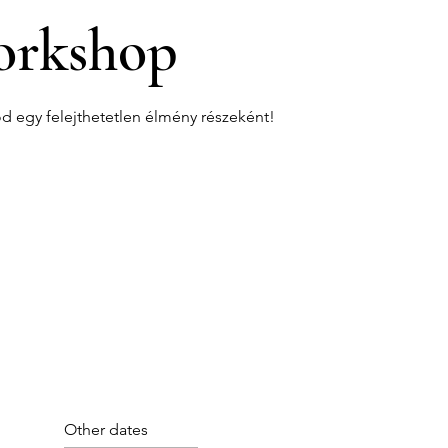
rkshop
od egy felejthetetlen élmény részeként!
Other dates