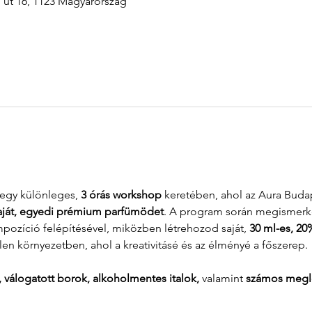
i út 16, 1123 Magyarország
 egy különleges, 
3 órás workshop
 keretében, ahol az Aura Buda
aját, egyedi prémium parfümödet
. A program során megismerked
ozíció felépítésével, miközben létrehozod saját, 
30 ml-es, 20
len környezetben, ahol a kreativitásé és az élményé a főszerep.
l, válogatott borok, alkoholmentes italok,
 valamint 
számos megl