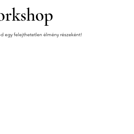
rkshop
od egy felejthetetlen élmény részeként!