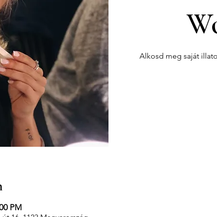
Wo
Alkosd meg saját illat
n
:00 PM