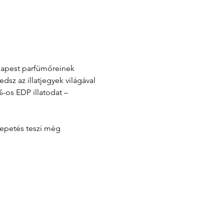
udapest parfümőreinek 
z az illatjegyek világával 
-os EDP illatodat – 
lepetés teszi még 