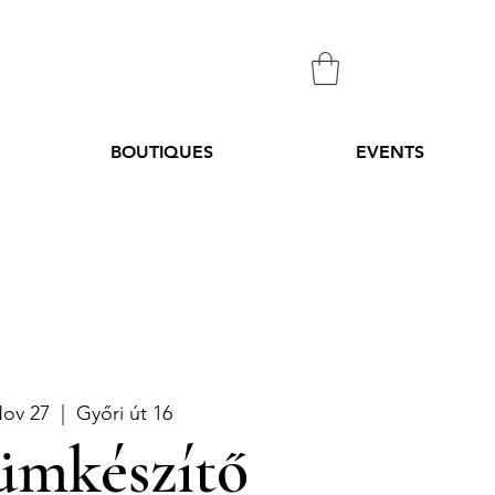
BOUTIQUES
EVENTS
Nov 27
  |  
Győri út 16
ümkészítő