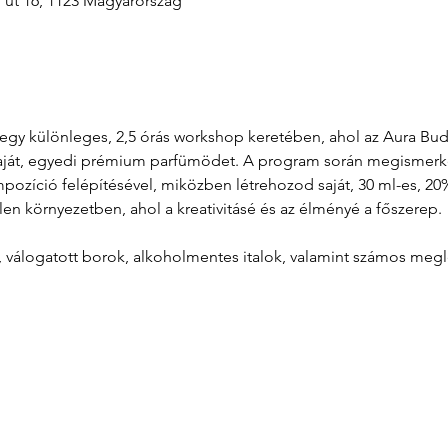
i út 16, 1123 Magyarország
át egy különleges, 2,5 órás workshop keretében, ahol az Aura B
aját, egyedi prémium parfümödet. A program során megismerkeds
zíció felépítésével, miközben létrehozod saját, 30 ml-es, 20%
len környezetben, ahol a kreativitásé és az élményé a főszerep.
l, válogatott borok, alkoholmentes italok, valamint számos meg