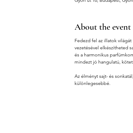
Győri út 16, Budapest, Győr
About the event
Fedezd fel az illatok világ
vezetésével elkészítheted s
és a harmonikus parfümkompo
mindezt jó hangulatú, kötet
Az élményt sajt- és sonkatá
különlegesebbé.