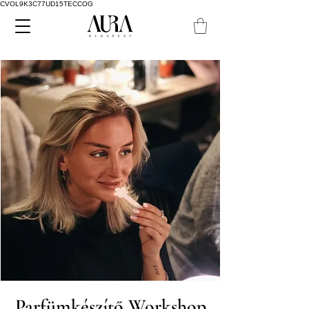
CVOL9K3C77UD15TECCOG
Parfümkészítő Workshop