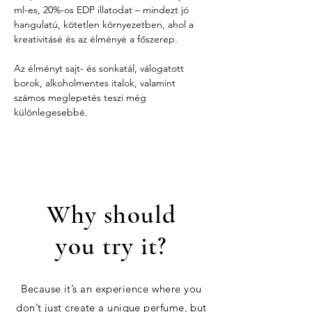
ml-es, 20%-os EDP illatodat – mindezt jó 
hangulatú, kötetlen környezetben, ahol a 
kreativitásé és az élményé a főszerep.
Az élményt sajt- és sonkatál, válogatott 
borok, alkoholmentes italok, valamint 
számos meglepetés teszi még 
különlegesebbé.
Why should
you try it?
Because it’s an experience where you
don’t just create a unique perfume, but