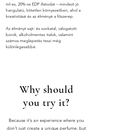
ml-es, 20%-os EDP illatodat – mindezt jó 
hangulatú, kötetlen környezetben, ahol a 
kreativitásé és az élményé a főszerep.
Az élményt sajt- és sonkatál, válogatott 
borok, alkoholmentes italok, valamint 
számos meglepetés teszi még 
különlegesebbé.
Why should
you try it?
Because it’s an experience where you
don’t just create a unique perfume, but