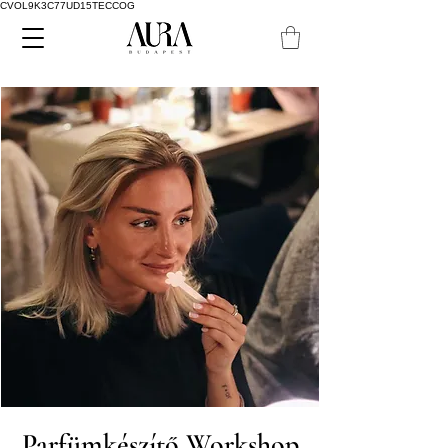
CVOL9K3C77UD15TECCOG
Parfümkészítő Workshop