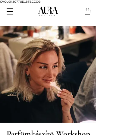
CVOL9K3C77UD15TECCOG
Parfümkészítő Workshop