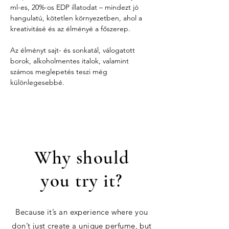
ml-es, 20%-os EDP illatodat – mindezt jó 
hangulatú, kötetlen környezetben, ahol a 
kreativitásé és az élményé a főszerep.
Az élményt sajt- és sonkatál, válogatott 
borok, alkoholmentes italok, valamint 
számos meglepetés teszi még 
különlegesebbé.
Why should
you try it?
Because it’s an experience where you
don’t just create a unique perfume, but