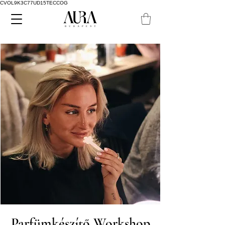
CVOL9K3C77UD15TECCOG
Parfümkészítő Workshop