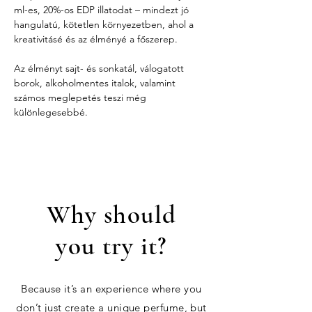
ml-es, 20%-os EDP illatodat – mindezt jó 
hangulatú, kötetlen környezetben, ahol a 
kreativitásé és az élményé a főszerep.
Az élményt sajt- és sonkatál, válogatott 
borok, alkoholmentes italok, valamint 
számos meglepetés teszi még 
különlegesebbé.
Why should
you try it?
Because it’s an experience where you
don’t just create a unique perfume, but