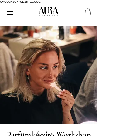
CVOL9K3C77UD15TECCOG
Parfümkészítő Workshop