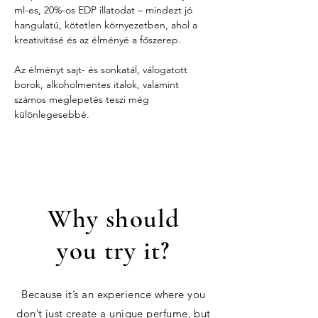
ml-es, 20%-os EDP illatodat – mindezt jó 
hangulatú, kötetlen környezetben, ahol a 
kreativitásé és az élményé a főszerep.
Az élményt sajt- és sonkatál, válogatott 
borok, alkoholmentes italok, valamint 
számos meglepetés teszi még 
különlegesebbé.
Why should
you try it?
Because it’s an experience where you
don’t just create a unique perfume, but