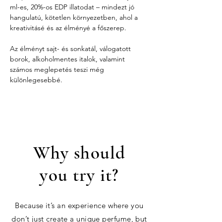
ml-es, 20%-os EDP illatodat – mindezt jó 
hangulatú, kötetlen környezetben, ahol a 
kreativitásé és az élményé a főszerep.
Az élményt sajt- és sonkatál, válogatott 
borok, alkoholmentes italok, valamint 
számos meglepetés teszi még 
különlegesebbé.
Why should
you try it?
Because it’s an experience where you
don’t just create a unique perfume, but