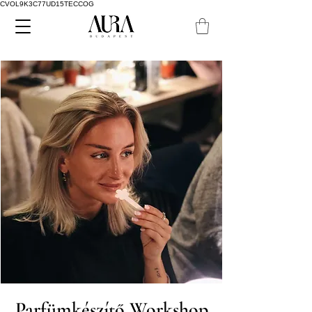
CVOL9K3C77UD15TECCOG
Parfümkészítő Workshop