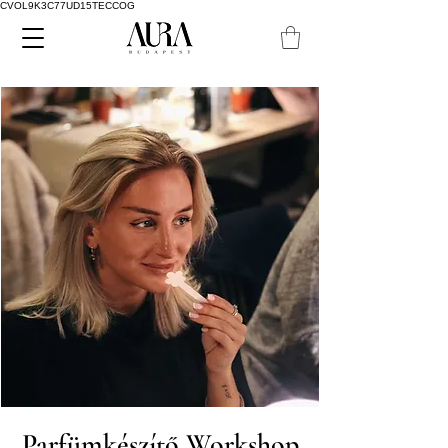
CVOL9K3C77UD15TECCOG
Parfümkészítő Workshop