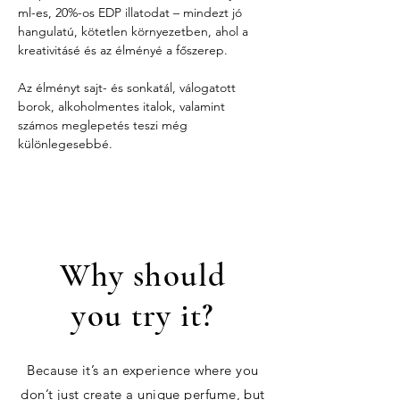
ml-es, 20%-os EDP illatodat – mindezt jó 
hangulatú, kötetlen környezetben, ahol a 
kreativitásé és az élményé a főszerep.
Az élményt sajt- és sonkatál, válogatott 
borok, alkoholmentes italok, valamint 
számos meglepetés teszi még 
különlegesebbé.
Why should
you try it?
Because it’s an experience where you
don’t just create a unique perfume, but