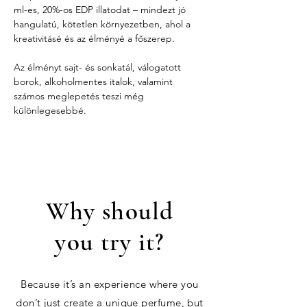
ml-es, 20%-os EDP illatodat – mindezt jó 
hangulatú, kötetlen környezetben, ahol a 
kreativitásé és az élményé a főszerep.
Az élményt sajt- és sonkatál, válogatott 
borok, alkoholmentes italok, valamint 
számos meglepetés teszi még 
különlegesebbé.
Why should
you try it?
Because it’s an experience where you
don’t just create a unique perfume, but