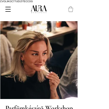
CVOL9K3C77UD15TECCOG
Parfümkészítő Workshop