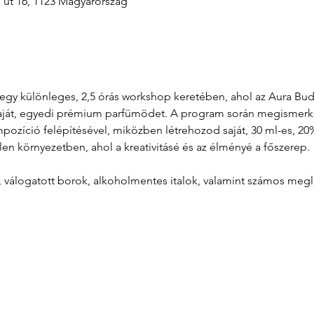
i út 16, 1123 Magyarország
át egy különleges, 2,5 órás workshop keretében, ahol az Aura B
aját, egyedi prémium parfümödet. A program során megismerkeds
zíció felépítésével, miközben létrehozod saját, 30 ml-es, 20%
len környezetben, ahol a kreativitásé és az élményé a főszerep.
l, válogatott borok, alkoholmentes italok, valamint számos meg