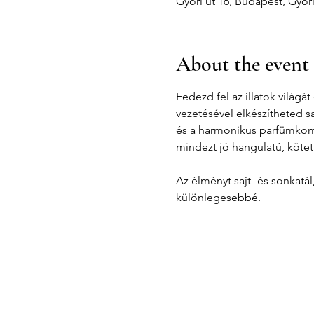
Győri út 16, Budapest, Győr
About the event
Fedezd fel az illatok világ
vezetésével elkészítheted s
és a harmonikus parfümkompo
mindezt jó hangulatú, kötet
Az élményt sajt- és sonkatá
különlegesebbé.