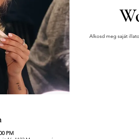
Wo
Alkosd meg saját illat
n
:00 PM