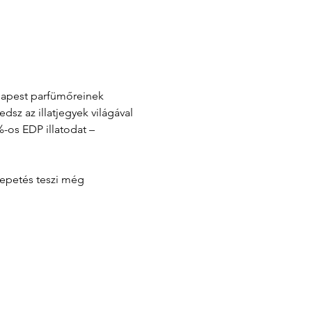
udapest parfümőreinek 
z az illatjegyek világával 
-os EDP illatodat – 
lepetés teszi még 