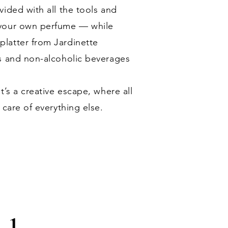
ided with all the tools and
 your own perfume — while
latter from Jardinette
s and non-alcoholic beverages
t’s a creative escape, where all
 care of everything else.