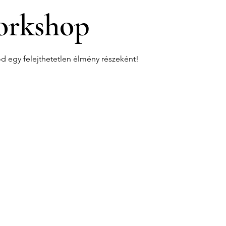
rkshop
od egy felejthetetlen élmény részeként!