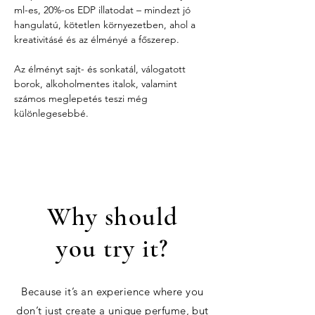
ml-es, 20%-os EDP illatodat – mindezt jó 
hangulatú, kötetlen környezetben, ahol a 
kreativitásé és az élményé a főszerep.
Az élményt sajt- és sonkatál, válogatott 
borok, alkoholmentes italok, valamint 
számos meglepetés teszi még 
különlegesebbé.
Why should
you try it?
Because it’s an experience where you
don’t just create a unique perfume, but