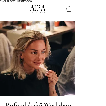
CVOL9K3C77UD15TECCOG
Parfümkészítő Workshop