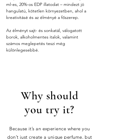
ml-es, 20%-os EDP illatodat – mindezt jó 
hangulatú, kötetlen környezetben, ahol a 
kreativitásé és az élményé a főszerep.
Az élményt sajt- és sonkatál, válogatott 
borok, alkoholmentes italok, valamint 
számos meglepetés teszi még 
különlegesebbé.
Why should
you try it?
Because it’s an experience where you
don’t just create a unique perfume, but