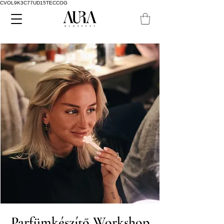
CVOL9K3C77UD15TECCOG
Parfümkészítő Workshop