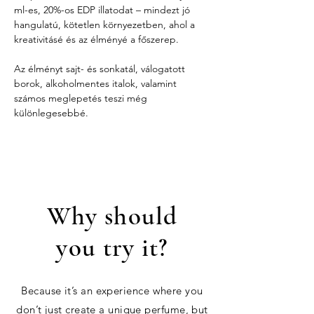
ml-es, 20%-os EDP illatodat – mindezt jó 
hangulatú, kötetlen környezetben, ahol a 
kreativitásé és az élményé a főszerep.
Az élményt sajt- és sonkatál, válogatott 
borok, alkoholmentes italok, valamint 
számos meglepetés teszi még 
különlegesebbé.
Why should
you try it?
Because it’s an experience where you
don’t just create a unique perfume, but