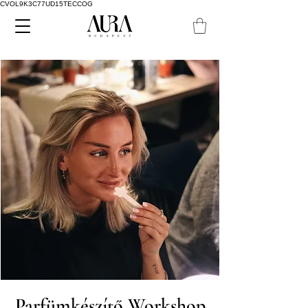
CVOL9K3C77UD15TECCOG
Parfümkészítő Workshop