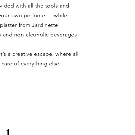
ided with all the tools and
 your own perfume — while
latter from Jardinette
s and non-alcoholic beverages
t’s a creative escape, where all
 care of everything else.