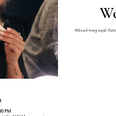
Wo
Alkosd meg saját illat
n
:00 PM