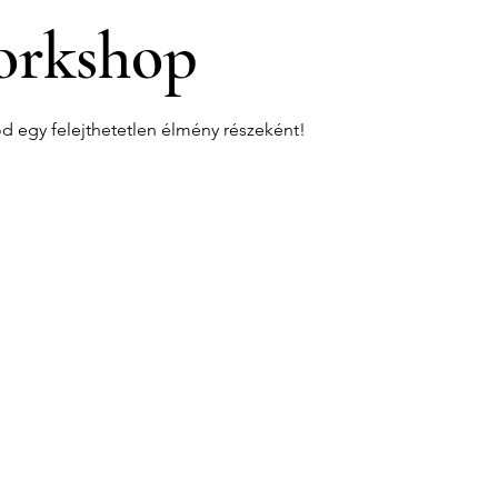
rkshop
od egy felejthetetlen élmény részeként!