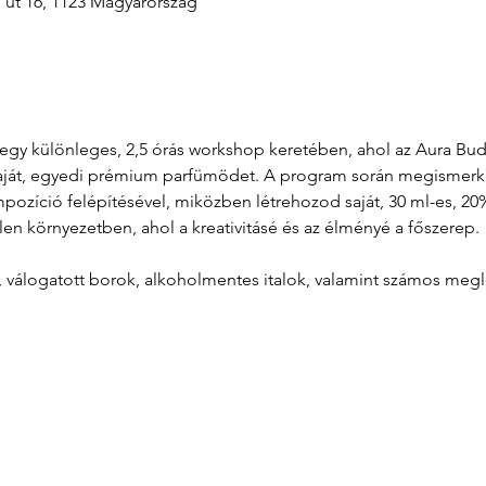
i út 16, 1123 Magyarország
át egy különleges, 2,5 órás workshop keretében, ahol az Aura B
aját, egyedi prémium parfümödet. A program során megismerkeds
zíció felépítésével, miközben létrehozod saját, 30 ml-es, 20%
len környezetben, ahol a kreativitásé és az élményé a főszerep.
l, válogatott borok, alkoholmentes italok, valamint számos meg