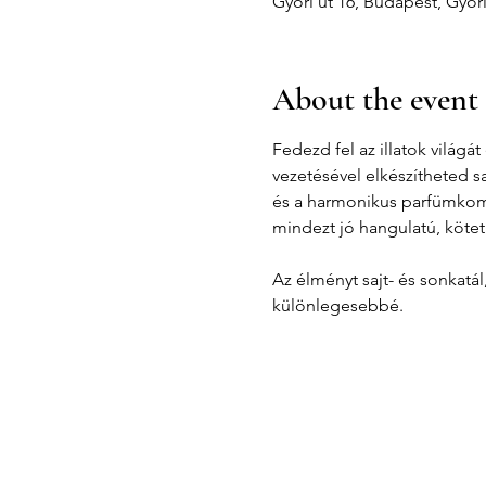
Győri út 16, Budapest, Győr
About the event
Fedezd fel az illatok világ
vezetésével elkészítheted s
és a harmonikus parfümkompo
mindezt jó hangulatú, kötet
Az élményt sajt- és sonkatá
különlegesebbé.