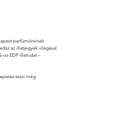
udapest parfümőreinek 
z az illatjegyek világával 
-os EDP illatodat – 
lepetés teszi még 