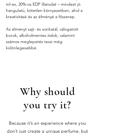
ml-es, 20%-os EDP illatodat – mindezt jó 
hangulatú, kötetlen környezetben, ahol a 
kreativitásé és az élményé a főszerep.
Az élményt sajt- és sonkatál, válogatott 
borok, alkoholmentes italok, valamint 
számos meglepetés teszi még 
különlegesebbé.
Why should
you try it?
Because it’s an experience where you
don’t just create a unique perfume, but