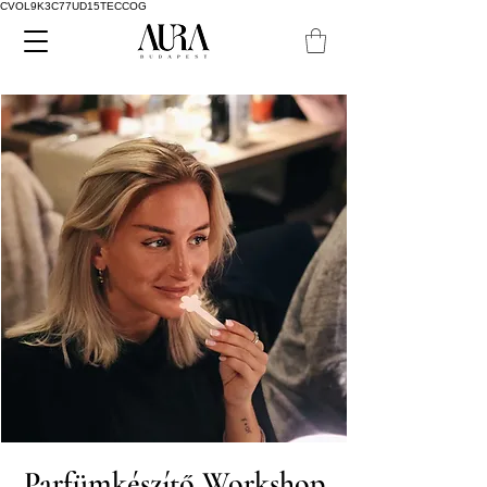
CVOL9K3C77UD15TECCOG
Parfümkészítő Workshop