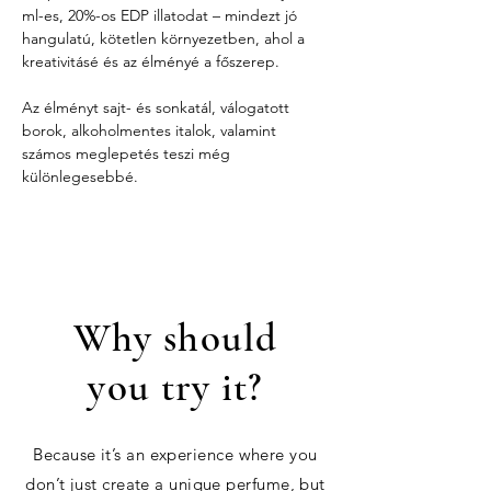
ml-es, 20%-os EDP illatodat – mindezt jó 
hangulatú, kötetlen környezetben, ahol a 
kreativitásé és az élményé a főszerep.
Az élményt sajt- és sonkatál, válogatott 
borok, alkoholmentes italok, valamint 
számos meglepetés teszi még 
különlegesebbé.
Why should
you try it?
Because it’s an experience where you
don’t just create a unique perfume, but