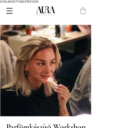
CVOL9K3C77UD15TECCOG
Parfümkészítő Workshop